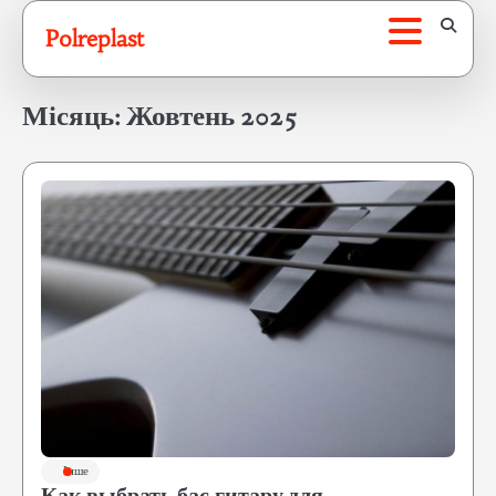
Перейти
Polreplast
до
вмісту
Місяць:
Жовтень 2025
Інше