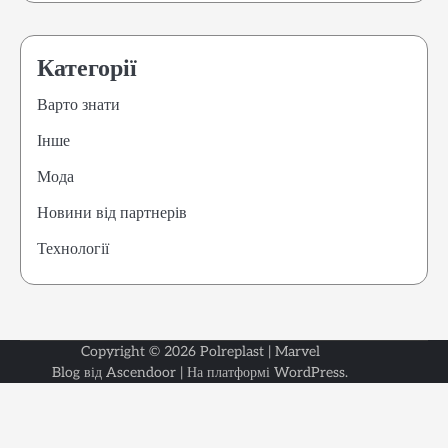
Категорії
Варто знати
Інше
Мода
Новини від партнерів
Технології
Copyright © 2026
Polreplast
| Marvel
Варто
Інше
Мода
Новини
Техноло
Blog від
Ascendoor
| На платформі
WordPress
.
знати
від
партнер