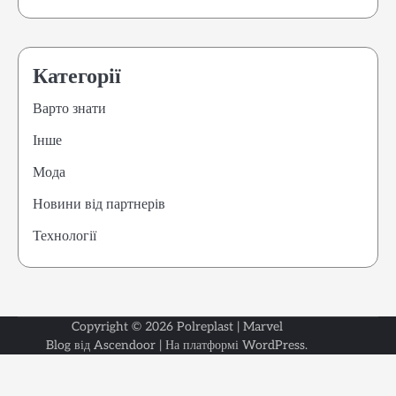
Категорії
Варто знати
Інше
Мода
Новини від партнерів
Технології
Copyright © 2026
Polreplast
| Marvel
Варто
Інше
Мода
Новини
Техноло
Blog від
Ascendoor
| На платформі
WordPress
.
знати
від
партнер