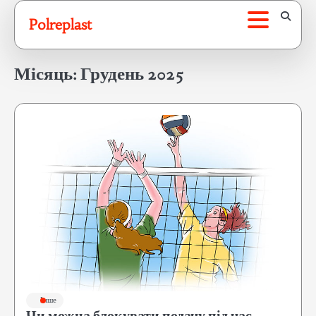
Перейти
Polreplast
до
вмісту
Місяць:
Грудень 2025
Інше