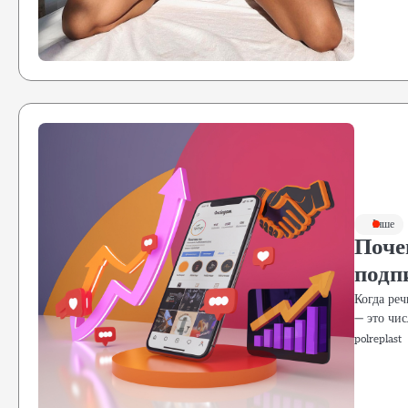
Інше
Поче
подп
Когда реч
— это чи
polreplast