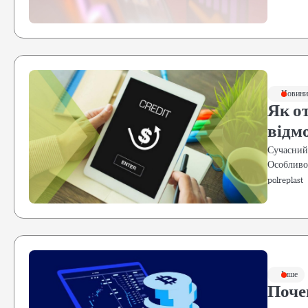
Новини 
Як о
відм
Сучасний
Особливо
polreplast
Інше
Поче