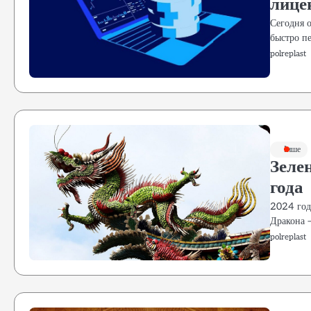
лице
Сегодня 
быстро п
polreplast
Інше
Зеле
года
2024 год
Дракона 
polreplast