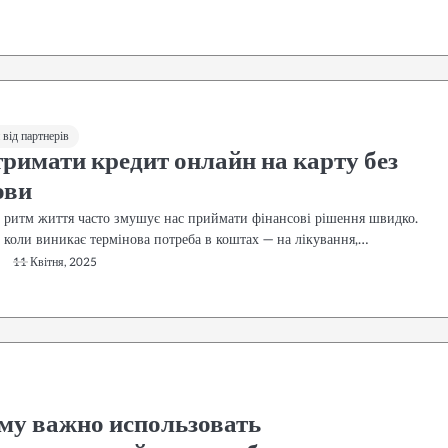
від партнерів
тримати кредит онлайн на карту без
ови
 ритм життя часто змушує нас приймати фінансові рішення швидко.
 коли виникає термінова потреба в коштах — на лікування,…
11 Квітня, 2025
му важно использовать