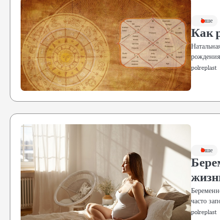
Інше
Как 
Натальная
рождения
polreplast
Інше
Бере
жизн
Беременн
часто за
polreplast