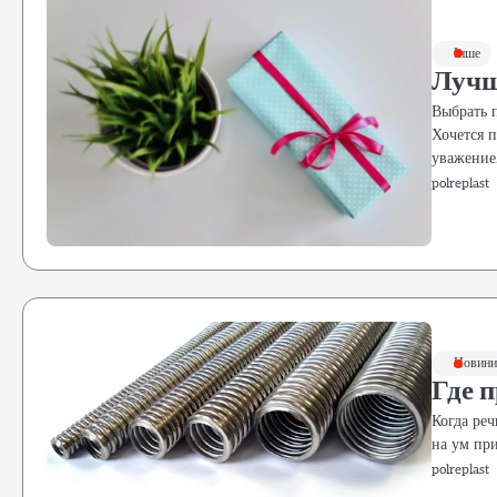
Інше
Лучш
Выбрать п
Хочется п
уважени
polreplast
Новини 
Где 
Когда ре
на ум при
polreplast