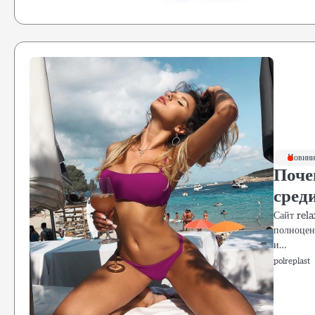
Новини 
Поче
сред
Сайт rel
полноцен
и…
polreplast