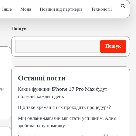
Інше
Мода
Новини від партнерів
Технології
Пошук
Пошук
Останні пости
да
Какие функции iPhone 17 Pro Max будут
полезны каждый день
Що таке кремація і як проходить процедура?
Мій онлайн-магазин міг стати успішним. Але я
зробила одну помилку.