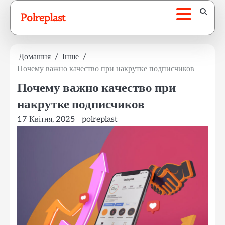
Перейти
Polreplast
до
вмісту
Домашня
Інше
Почему важно качество при накрутке подписчиков
Почему важно качество при
накрутке подписчиков
17 Квітня, 2025
polreplast