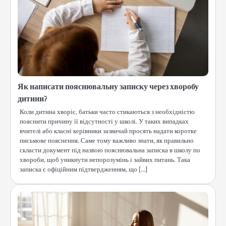
Як написати пояснювальну записку через хворобу
дитини?
Коли дитина хворіє, батьки часто стикаються з необхідністю
пояснити причину її відсутності у школі. У таких випадках
вчителі або класні керівники зазвичай просять надати коротке
письмове пояснення. Саме тому важливо знати, як правильно
скласти документ під назвою пояснювальна записка в школу по
хвороби, щоб уникнути непорозумінь і зайвих питань. Така
записка є офіційним підтвердженням, що […]