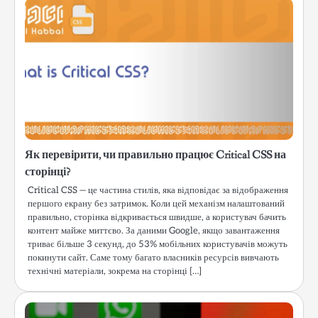
Як перевірити, чи правильно працює Critical CSS на
сторінці?
Critical CSS — це частина стилів, яка відповідає за відображення
першого екрану без затримок. Коли цей механізм налаштований
правильно, сторінка відкривається швидше, а користувач бачить
контент майже миттєво. За даними Google, якщо завантаження
триває більше 3 секунд, до 53% мобільних користувачів можуть
покинути сайт. Саме тому багато власників ресурсів вивчають
технічні матеріали, зокрема на сторінці […]