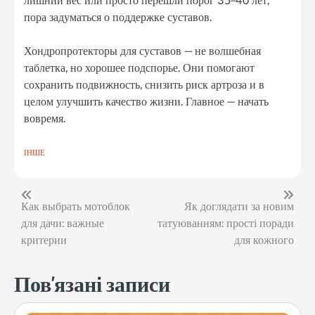
лишний вес или просто перешли порог 35–40 лет,
пора задуматься о поддержке суставов.
Хондропротекторы для суставов — не волшебная
таблетка, но хорошее подспорье. Они помогают
сохранить подвижность, снизить риск артроза и в
целом улучшить качество жизни. Главное — начать
вовремя.
ІНШЕ
Навігація
Как выбрать мотоблок
Як доглядати за новим
для дачи: важные
татуюванням: прості поради
записів
критерии
для кожного
Пов'язані записи