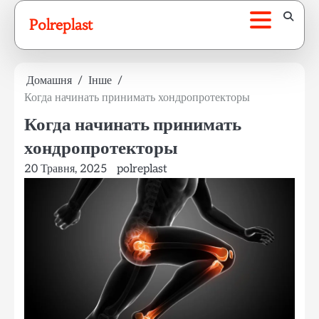
Перейти
Polreplast
до
вмісту
Домашня
Інше
Когда начинать принимать хондропротекторы
Когда начинать принимать
хондропротекторы
20 Травня, 2025
polreplast