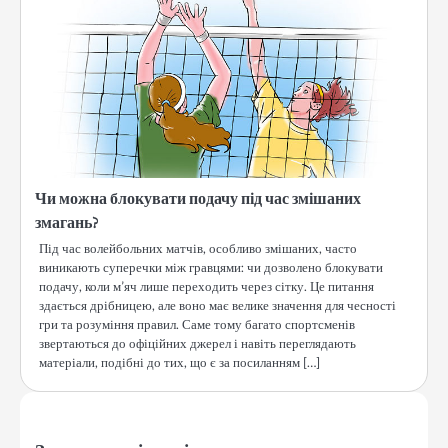
Чи можна блокувати подачу під час змішаних
змагань?
Під час волейбольних матчів, особливо змішаних, часто
виникають суперечки між гравцями: чи дозволено блокувати
подачу, коли м’яч лише переходить через сітку. Це питання
здається дрібницею, але воно має велике значення для чесності
гри та розуміння правил. Саме тому багато спортсменів
звертаються до офіційних джерел і навіть переглядають
матеріали, подібні до тих, що є за посиланням […]