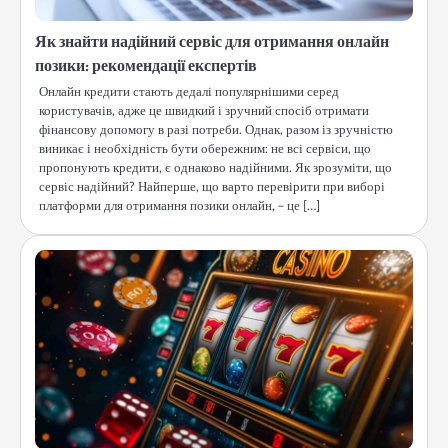
Як знайти надійний сервіс для отримання онлайн
позики: рекомендації експертів
Онлайн кредити стають дедалі популярнішими серед
користувачів, адже це швидкий і зручний спосіб отримати
фінансову допомогу в разі потреби. Однак, разом із зручністю
виникає і необхідність бути обережним: не всі сервіси, що
пропонують кредити, є однаково надійними. Як зрозуміти, що
сервіс надійний? Найперше, що варто перевірити при виборі
платформи для отримання позики онлайн, – це […]