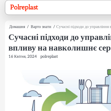
Перейти
Polreplast
до
вмісту
Домашня
Варто знати
Сучасні підходи до управління
Сучасні підходи до управл
впливу на навколишнє се
16 Квітня, 2024
polreplast