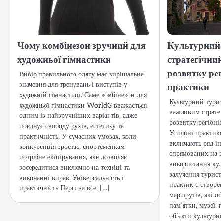
Чому комбінезон зручний для
Культурний
художньої гімнастики
стратегічни
розвитку рег
Вибір правильного одягу має вирішальне
значення для тренувань і виступів у
практики
художній гімнастиці. Саме комбінезон для
Культурний туриз
художньої гімнастики WorldG вважається
важливим страте
одним із найзручніших варіантів, адже
розвитку регіонів
поєднує свободу рухів, естетику та
Успішні практик
практичність. У сучасних умовах, коли
включають ряд іні
конкуренція зростає, спортсменкам
спрямованих на 
потрібне екіпірування, яке дозволяє
використання ку
зосередитися виключно на техніці та
залучення турист
виконанні вправ. Універсальність і
практик є створе
практичність Перш за все, […]
маршрутів, які о
пам’ятки, музеї, 
об’єкти культурн