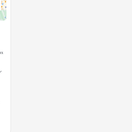
их
ь-
я