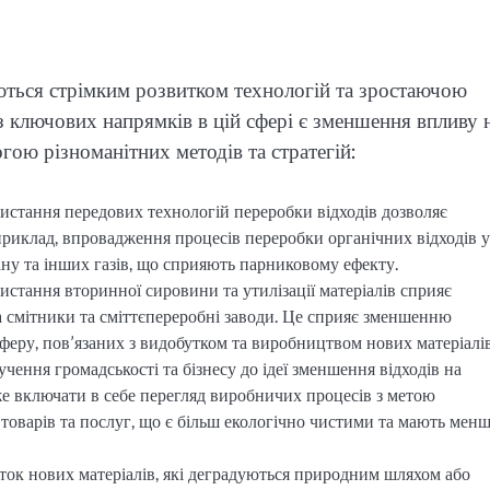
ються стрімким розвитком технологій та зростаючою
 ключових напрямків в цій сфері є зменшення впливу 
ою різноманітних методів та стратегій:
ристання передових технологій переробки відходів дозволяє
риклад, впровадження процесів переробки органічних відходів у
ну та інших газів, що сприяють парниковому ефекту.
истання вторинної сировини та утилізації матеріалів сприяє
а смітники та сміттєпереробні заводи. Це сприяє зменшенню
феру, пов’язаних з видобутком та виробництвом нових матеріалів
лучення громадськості та бізнесу до ідеї зменшення відходів на
е включати в себе перегляд виробничих процесів з метою
у товарів та послуг, що є більш екологічно чистими та мають мен
иток нових матеріалів, які деградуються природним шляхом або