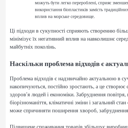
можуть бути легко перероблені, сприяє зменше
використання біопластиків замість традиційних
вплив на морське середовище.
Ці підходи в сукупності сприяють створенню більш
мінімізує їх негативний вплив на навколишнє сер
майбутніх поколінь.
Наскільки проблема відходів є актуа
Проблема відходів є надзвичайно актуальною в суч
накопичуються, постійно зростають, а це створює
здоров’я людей і економіки. Забруднення повітря,
біорізноманіття, кліматичні зміни і загальний ста
може спричиняти поширення хвороб, забруднення п
Підвищене споживання товарів збільшує виробницт