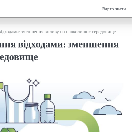
Варто знати
 відходами: зменшення впливу на навколишнє середовище
іння відходами: зменшення
редовище