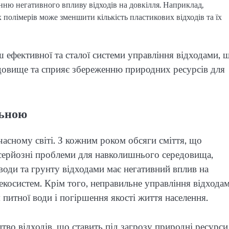
нню негативного впливу відходів на довкілля. Наприклад,
 полімерів може зменшити кількість пластикових відходів та їх
 ефективної та сталої системи управління відходами, 
едовище та сприяє збереженню природних ресурсів для
льною
асному світі. З кожним роком обсяги сміття, що
 серйозні проблеми для навколишнього середовища,
 води та грунту відходами має негативний вплив на
н екосистем. Крім того, неправильне управління відхода
итної води і погіршення якості життя населення.
во відходів, що ставить під загрозу природні ресурси