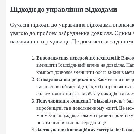
Підходи до управління відходами
Сучасні підходи до управління відходами визнача
увагою до проблем забруднення довкілля. Одним з
навколишнє середовище. Це досягається за допомог
Впровадження переробних технологій
: Вико
зменшити їх шкідливий вплив на довкілля. Нап
компост дозволяє зменшити обсяг викидів мета
Стимулювання рециклінгу
: Заохочення викор
зменшенню обсягу відходів, які потрапляють н
енергетичних витрат та обсягу викидів в атмос
Популяризація концепції “відходів нуль”
: За
виробництві та в повсякденному житті. Це мож
мінімізації відходів, а також сприяння розвитк
негативний вплив на середовище.
Застосування інноваційних матеріалів
: Розв