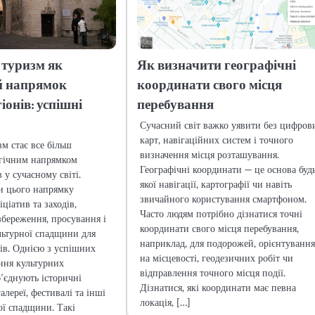
 туризм як
Як визначити географічні
й напрямок
координати свого місця
іонів: успішні
перебування
Сучасний світ важко уявити без цифров
карт, навігаційних систем і точного
м стає все більш
визначення місця розташування.
гічним напрямком
Географічні координати — це основа буд
 у сучасному світі.
якої навігації, картографії чи навіть
и цього напрямку
звичайного користування смартфоном.
ціатив та заходів,
Часто людям потрібно дізнатися точні
збереження, просування і
координати свого місця перебування,
льтурної спадщини для
наприклад, для подорожей, орієнтуванн
ів. Однією з успішних
на місцевості, геодезичних робіт чи
ння культурних
відправлення точного місця події.
б’єднують історичні
Дізнатися, які координати має певна
галереї, фестивалі та інші
локація, […]
ої спадщини. Такі