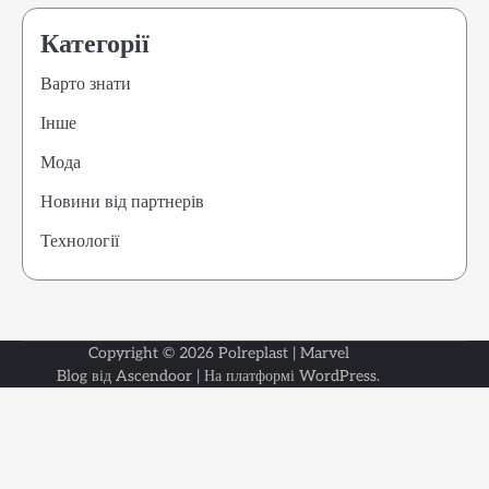
Категорії
Варто знати
Інше
Мода
Новини від партнерів
Технології
Copyright © 2026
Polreplast
| Marvel
Варто
Інше
Мода
Новини
Техноло
Blog від
Ascendoor
| На платформі
WordPress
.
знати
від
партнер