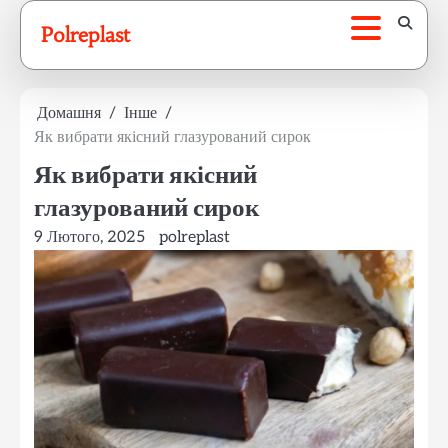
Перейти
Polreplast
до
вмісту
Домашня
Інше
Як вибрати якісний глазурований сирок
Як вибрати якісний
глазурований сирок
9 Лютого, 2025
polreplast