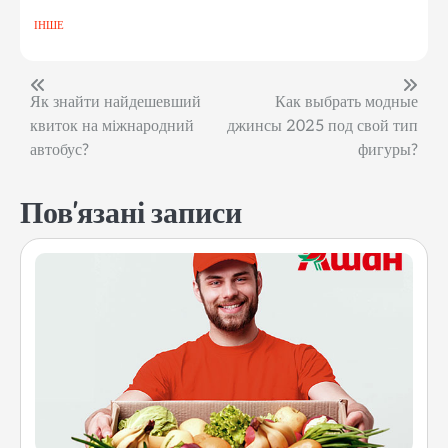
ІНШЕ
Навігація
Як знайти найдешевший
Как выбрать модные
квиток на міжнародний
джинсы 2025 под свой тип
записів
автобус?
фигуры?
Пов'язані записи