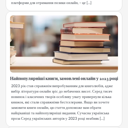
платформи для отримання позики онлайн, – це […]
Найпопулярніші книги, замовлені онлайн у 2023 році
2023 рік став справжнім випробуванням для книголюбів, адже
вибір літератури онлайн зріс до небачених висот. Серед тисяч
новинок і класичних творів особливу увагу привернули кілька
книжок, які стали справжніми бестселерами. Якщо ви хочете
замовити книги онлайн, ця стаття допоможе вам обрати
найцікавіші та найпопулярніші видання. Сучасна українська
проза Серед українських авторів у 2023 році неабияк […]