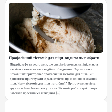
Професійний тістоміс для піци: види та як вибрати
Піцерії, кафе та ресторани, що спеціалізуються на піці, знають,
наскільки важливо мати надійне обладнання. Одним з таких
незамінних пристроїв є професійний тістоміс для піци. Він
допомагає приготувати ідеальне тісто, що є основою смачної
піци. Чому тістоміс для піци потрібний? Приготування тіста
вручну займає багато часу та сил. Тістоміс робить цей процес
набагато простішим і швидшим. […]