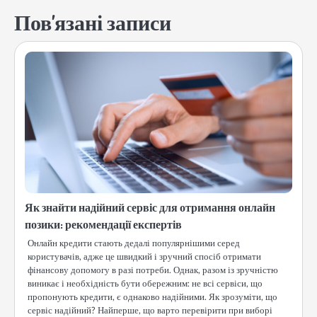
Пов'язані записи
Як знайти надійний сервіс для отримання онлайн
позики: рекомендації експертів
Онлайн кредити стають дедалі популярнішими серед
користувачів, адже це швидкий і зручний спосіб отримати
фінансову допомогу в разі потреби. Однак, разом із зручністю
виникає і необхідність бути обережним: не всі сервіси, що
пропонують кредити, є однаково надійними. Як зрозуміти, що
сервіс надійний? Найперше, що варто перевірити при виборі