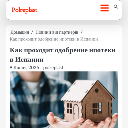
Перейти
Polreplast
до
вмісту
Домашня
Новини від партнерів
Как проходит одобрение ипотеки в Испании
Как проходит одобрение ипотеки
в Испании
9 Липня, 2025
polreplast